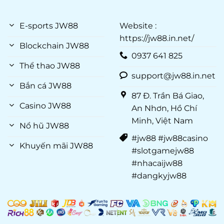
E-sports JW88
Website :
https://jw88.in.net/
Blockchain JW88
0937 641 825
Thể thao JW88
support@jw88.in.net
Bắn cá JW88
87 Đ. Trần Bá Giao,
Casino JW88
An Nhơn, Hồ Chí
Minh, Việt Nam
Nổ hũ JW88
#jw88 #jw88casino
Khuyến mãi JW88
#slotgamejw88
#nhacaijw88
#dangkyjw88