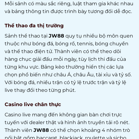
Mỗi sảnh có màu sắc riêng, luật tham gia khác nhau
và bảng thông tin được trình bày tương đối dễ đọc.
Thể thao đa thị trường
Sảnh thể thao tại
JW88
quy tụ nhiều bộ môn quen
thuộc như bóng đá, bóng rổ, tennis, bóng chuyền
và thể thao điện tử. Thành viên có thể theo dõi
hàng chục giải đấu mỗi ngày, tùy lịch thi đấu của
từng khu vực. Bảng kèo thường hiển thị các lựa
chọn phổ biến như châu Á, châu Âu, tài xỉu và tỷ số.
Với bóng đá, nhiều trận có tỷ lệ trước trận và tỷ lệ
live thay đổi theo từng phút.
Casino live chân thực
Casino live mang đến không gian bàn chơi trực
tuyến với dealer thật và hình ảnh truyền tải rõ nét.
Thành viên
JW88
có thể chọn khoảng 4 nhóm trò
nổi bật gồm baccarat, blackjack, roulette và sicbo.