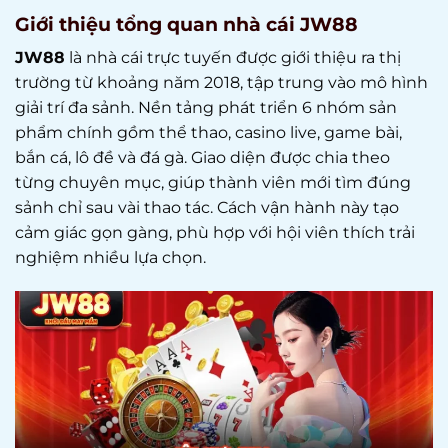
Giới thiệu tổng quan nhà cái JW88
JW88
là nhà cái trực tuyến được giới thiệu ra thị
trường từ khoảng năm 2018, tập trung vào mô hình
giải trí đa sảnh. Nền tảng phát triển 6 nhóm sản
phẩm chính gồm thể thao, casino live, game bài,
bắn cá, lô đề và đá gà. Giao diện được chia theo
từng chuyên mục, giúp thành viên mới tìm đúng
sảnh chỉ sau vài thao tác. Cách vận hành này tạo
cảm giác gọn gàng, phù hợp với hội viên thích trải
nghiệm nhiều lựa chọn.