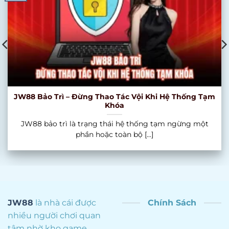
JW88 Bảo Trì – Đừng Thao Tác Vội Khi Hệ Thống Tạm
Khóa
JW88 bảo trì là trạng thái hệ thống tạm ngừng một
phần hoặc toàn bộ [...]
JW88
là nhà cái được
Chính Sách
nhiều người chơi quan
tâm nhờ kho game