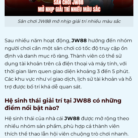
Sân chơi JW88 mở nhịp giải trí nhiều màu sắc
Sau nhiều năm hoạt động,
JW88
hướng đến nhóm
người chơi cần một sân chơi có tốc độ truy cập ổn
định và danh mục rõ ràng. Thành viên có thể sử
dụng tài khoản trên cả điện thoại và máy tính, với
thời gian làm quen giao diện khoảng 3 đến 5 phút.
Các khu vực như ví giao dịch, lịch sử tài khoản và hỗ
trợ được bố trí khá dễ quan sát.
Hệ sinh thái giải trí tại JW88 có những
điểm nổi bật nào?
Hệ sinh thái của nhà cái
JW88
được mở rộng theo
nhiều nhóm sản phẩm, phù hợp cả thành viên
thích thể thao lẫn hội viên chuộng trò chơi nhanh.