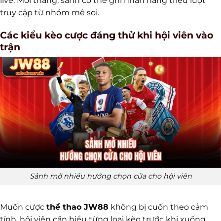
live. Mỗi tháng, sảnh có thể ghi nhận hàng triệu lượt
truy cập từ nhóm mê soi.
Các kiểu kèo cược đáng thử khi hội viên vào
trận
Sảnh mở nhiều hướng chọn cửa cho hội viên
Muốn cược
thể thao JW88
không bị cuốn theo cảm
tính, hội viên cần hiểu từng loại kèo trước khi xuống