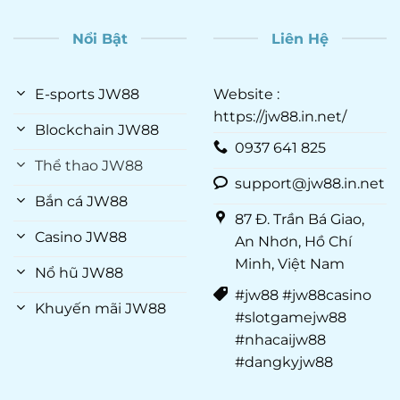
Nổi Bật
Liên Hệ
E-sports JW88
Website :
https://jw88.in.net/
Blockchain JW88
0937 641 825
Thể thao JW88
support@jw88.in.net
Bắn cá JW88
87 Đ. Trần Bá Giao,
Casino JW88
An Nhơn, Hồ Chí
Minh, Việt Nam
Nổ hũ JW88
#jw88 #jw88casino
Khuyến mãi JW88
#slotgamejw88
#nhacaijw88
#dangkyjw88