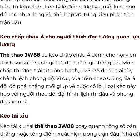
tiền. Từ kèo chấp, kèo tỷ lệ đến cược live, mỗi lựa chọn
đều có nhịp riêng và phù hợp với từng kiểu phân tích
trận đấu.
Kèo chấp châu Á cho người thích đọc tương quan lực
lượng
Thể thao JW88
có kèo chấp châu Á dành cho hội viên
thích soi sức mạnh giữa 2 đội trước giờ bóng lăn. Mức
chấp thường trải từ đồng banh, 0.25, 0.5 đến 1 trái tùy
chênh lệch phong độ. Ví dụ, cửa trên chấp 0.5 nghĩa là
đội đó phải thắng mới giúp vé cược có lời. Loại kèo này
hợp với người theo dõi đội hình, lịch thi đấu và phong
độ sân nhà.
Kèo tài xỉu
Kèo tài xỉu tại
thể thao JW88
xoay quanh tổng số bàn
thắng hoặc tổng điểm xuất hiện trong trận đấu. Nhà cái