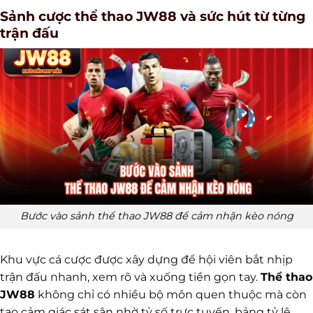
Sảnh cược thể thao JW88 và sức hút từ từng
trận đấu
Bước vào sảnh thể thao JW88 để cảm nhận kèo nóng
Khu vực cá cược được xây dựng để hội viên bắt nhịp
trận đấu nhanh, xem rõ và xuống tiền gọn tay.
Thể thao
JW88
không chỉ có nhiều bộ môn quen thuộc mà còn
tạo cảm giác sát sân nhờ tỷ số trực tuyến, bảng tỷ lệ