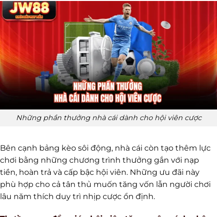
Những phần thưởng nhà cái dành cho hội viên cược
Bên cạnh bảng kèo sôi động, nhà cái còn tạo thêm lực
chơi bằng những chương trình thưởng gắn với nạp
tiền, hoàn trả và cấp bậc hội viên. Những ưu đãi này
phù hợp cho cả tân thủ muốn tăng vốn lẫn người chơi
lâu năm thích duy trì nhịp cược ổn định.