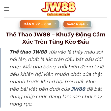
Bỏ
qua
nội
dung
ĐĂNG KÝ + 88K
ĐĂNG NHẬP
Thể Thao JW88 – Khuấy Động Cảm
Xúc Trên Từng Kèo Đấu
Thể thao JW88
vừa vào là thấy máu soi
nổi lên, nhất là lúc trận đấu bắt đầu đổi
nhịp. Mỗi pha bóng, mỗi biến động tỷ lệ
đều khiến hội viên muốn chốt cửa thật
nhanh trước khi cơ hội trôi mất. Đọc
tiếp bài viết bên dưới của
JW88
để bắt
đúng nhịp cược đang làm sân chơi này
nóng rực.