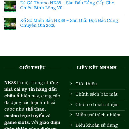
Đá Gà Thomo NK88 – Sàn Đấu Đẳng Cấp Cho
Chiến Binh Lông Vũ
Xổ Số Miền Bắc NK88 – Săn Giải Độc Đắc Cùng
Chuyên Gia 2026
GIỚI THIỆU
LIÊN KẾT NHANH
NK88
là một trong những
Giới thiệu
nhà cái uy tín hàng đầu
Chính sách bảo mật
châu Á
hiện nay, cung cấp
đa dạng các loại hình cá
Chơi có trách nhiệm
cược như
thể thao
,
Miễn trừ trách nhiệm
casino trực tuyến
và
game slots
. Với
giao diện
Điều khoản sử dụng