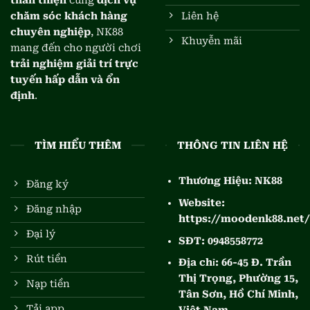
thân thiện
cùng
dịch vụ
chăm sóc khách hàng
Liên hệ
chuyên nghiệp
, NK88
Khuyễn mãi
mang đến cho người chơi
trải nghiệm giải trí trực
tuyến hấp dẫn và ổn
định
.
TÌM HIỂU THÊM
THÔNG TIN LIÊN HỆ
Thương Hiệu:
NK88
Đăng ký
Website:
Đăng nhập
https://moodenk88.net/
Đại lý
SĐT:
0948558772
Rút tiền
Địa chỉ:
66-45 Đ. Trần
Thị Trọng, Phường 15,
Nạp tiền
Tân Sơn, Hồ Chí Minh,
Tải app