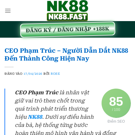
Bỏ
qua
nội
dung
ĐĂNG KÝ / ĐĂNG NHẬP +188K
CEO Phạm Trúc – Người Dẫn Dắt NK88
Đến Thành Công Hiện Nay
ĐĂNG VÀO
17/04/2026
BỞI
ROSE
CEO Phạm Trúc
là nhân vật
85
giữ vai trò then chốt trong
quá trình phát triển thương
/ 100
hiệu
NK88
. Dưới sự điều hành
Điểm SEO
của bà, hệ thống từng bước
hoàn thiện mô hình vận hành và đồng