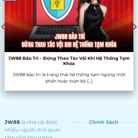
JW88 Bảo Trì – Đừng Thao Tác Vội Khi Hệ Thống Tạm
Khóa
JW88 bảo trì là trạng thái hệ thống tạm ngừng một
phần hoặc toàn bộ [...]
JW88
là nhà cái được
Chính Sách
nhiều người chơi quan
tâm nhờ kho game