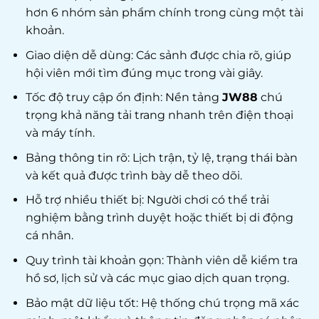
hơn 6 nhóm sản phẩm chính trong cùng một tài
khoản.
Giao diện dễ dùng: Các sảnh được chia rõ, giúp
hội viên mới tìm đúng mục trong vài giây.
Tốc độ truy cập ổn định: Nền tảng
JW88
chú
trọng khả năng tải trang nhanh trên điện thoại
và máy tính.
Bảng thông tin rõ: Lịch trận, tỷ lệ, trạng thái bàn
và kết quả được trình bày dễ theo dõi.
Hỗ trợ nhiều thiết bị: Người chơi có thể trải
nghiệm bằng trình duyệt hoặc thiết bị di động
cá nhân.
Quy trình tài khoản gọn: Thành viên dễ kiểm tra
hồ sơ, lịch sử và các mục giao dịch quan trọng.
Bảo mật dữ liệu tốt: Hệ thống chú trọng mã xác