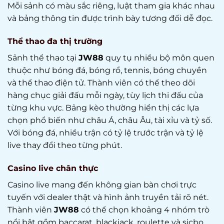
Mỗi sảnh có màu sắc riêng, luật tham gia khác nhau
và bảng thông tin được trình bày tương đối dễ đọc.
Thể thao đa thị trường
Sảnh thể thao tại
JW88
quy tụ nhiều bộ môn quen
thuộc như bóng đá, bóng rổ, tennis, bóng chuyền
và thể thao điện tử. Thành viên có thể theo dõi
hàng chục giải đấu mỗi ngày, tùy lịch thi đấu của
từng khu vực. Bảng kèo thường hiển thị các lựa
chọn phổ biến như châu Á, châu Âu, tài xỉu và tỷ số.
Với bóng đá, nhiều trận có tỷ lệ trước trận và tỷ lệ
live thay đổi theo từng phút.
Casino live chân thực
Casino live mang đến không gian bàn chơi trực
tuyến với dealer thật và hình ảnh truyền tải rõ nét.
Thành viên
JW88
có thể chọn khoảng 4 nhóm trò
nổi bật gồm baccarat, blackjack, roulette và sicbo.