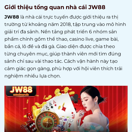
Giới thiệu tổng quan nhà cái JW88
JW88
là nhà cái trực tuyến được giới thiệu ra thị
trường từ khoảng năm 2018, tập trung vào mô hình
giải trí đa sảnh. Nền tảng phát triển 6 nhóm sản
phẩm chính gồm thể thao, casino live, game bài,
bắn cá, lô đề và đá gà. Giao diện được chia theo
từng chuyên mục, giúp thành viên mới tìm đúng
sảnh chỉ sau vài thao tác. Cách vận hành này tạo
cảm giác gọn gàng, phù hợp với hội viên thích trải
nghiệm nhiều lựa chọn.