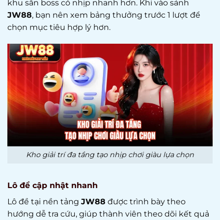
khu săn boss có nhịp nhanh hơn. Khi vào sảnh
JW88
, bạn nên xem bảng thưởng trước 1 lượt để
chọn mục tiêu hợp lý hơn.
Kho giải trí đa tầng tạo nhịp chơi giàu lựa chọn
Lô đề cập nhật nhanh
Lô đề tại nền tảng
JW88
được trình bày theo
hướng dễ tra cứu, giúp thành viên theo dõi kết quả