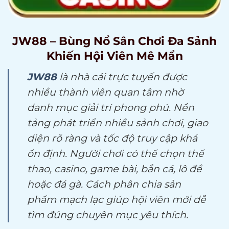
JW88 – Bùng Nổ Sân Chơi Đa Sảnh
Khiến Hội Viên Mê Mẩn
JW88
là nhà cái trực tuyến được
nhiều thành viên quan tâm nhờ
danh mục giải trí phong phú. Nền
tảng phát triển nhiều sảnh chơi, giao
diện rõ ràng và tốc độ truy cập khá
ổn định. Người chơi có thể chọn thể
thao, casino, game bài, bắn cá, lô đề
hoặc đá gà. Cách phân chia sản
phẩm mạch lạc giúp hội viên mới dễ
tìm đúng chuyên mục yêu thích.