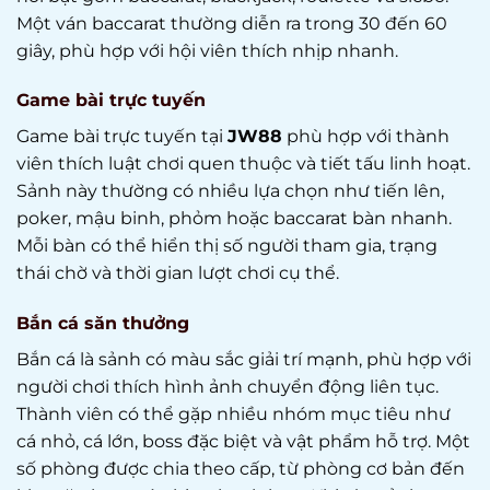
Một ván baccarat thường diễn ra trong 30 đến 60
giây, phù hợp với hội viên thích nhịp nhanh.
Game bài trực tuyến
Game bài trực tuyến tại
JW88
phù hợp với thành
viên thích luật chơi quen thuộc và tiết tấu linh hoạt.
Sảnh này thường có nhiều lựa chọn như tiến lên,
poker, mậu binh, phỏm hoặc baccarat bàn nhanh.
Mỗi bàn có thể hiển thị số người tham gia, trạng
thái chờ và thời gian lượt chơi cụ thể.
Bắn cá săn thưởng
Bắn cá là sảnh có màu sắc giải trí mạnh, phù hợp với
người chơi thích hình ảnh chuyển động liên tục.
Thành viên có thể gặp nhiều nhóm mục tiêu như
cá nhỏ, cá lớn, boss đặc biệt và vật phẩm hỗ trợ. Một
số phòng được chia theo cấp, từ phòng cơ bản đến