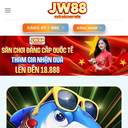
Bỏ
qua
nội
dung
ĐĂNG KÝ + 88K
ĐĂNG NHẬP